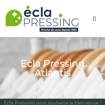
Ecla Pressing
Atlantis
E
c
l
a
P
r
e
s
s
i
n
g
v
o
u
s
s
o
u
h
a
i
t
e
l
a
b
i
e
n
v
e
n
u
e
!