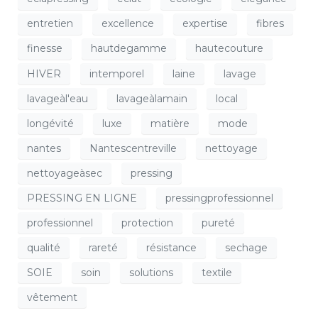
entretien
excellence
expertise
fibres
finesse
hautdegamme
hautecouture
HIVER
intemporel
laine
lavage
lavageàl'eau
lavageàlamain
local
longévité
luxe
matière
mode
nantes
Nantescentreville
nettoyage
nettoyageàsec
pressing
PRESSING EN LIGNE
pressingprofessionnel
professionnel
protection
pureté
qualité
rareté
résistance
sechage
SOIE
soin
solutions
textile
vêtement