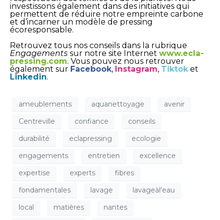
investissons également dans des initiatives qui
permettent de réduire notre empreinte carbone
et d’incarner un modèle de pressing
écoresponsable.
Retrouvez tous nos conseils dans la rubrique
Engagements
sur notre site Internet
www.ecla-
pressing.com
. Vous pouvez nous retrouver
également sur
Facebook
,
Instagram
,
Tiktok
et
Linkedin
.
ameublements
aquanettoyage
avenir
Centreville
confiance
conseils
durabilité
eclapressing
ecologie
engagements
entretien
excellence
expertise
experts
fibres
fondamentales
lavage
lavageàl'eau
local
matières
nantes