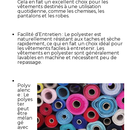
Cela en fait un excellent choix pour les
vêtements destinés à une utilisation
quotidienne, comme les chemises, les
pantalons et les robes.
Facilité d’Entretien : Le polyester est
naturellement résistant aux taches et sèche
rapidement, ce qui en fait un choix idéal pour
les vêtements faciles à entretenir. Les
vêtements en polyester sont généralement
lavables en machine et nécessitent peu de
repassage.
Polyv
alenc
e : Le
polyes
ter
peut
être
mélan
gé
avec