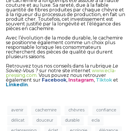
Le cachemire a longtemps été associé à la haute
couture et au luxe. Sa rareté, due à la faible
quantité de fibres produites par chaque chèvre et
à la rigueur du processus de production, en fait un
produit cher. Toutefois, cet investissement est
souvent justifié par la longévité et l’élégance des
pièces en cachemire.
Avec l’évolution de la mode durable, le cachemire
se positionne également comme un choix plus
responsable lorsque les consommateurs
recherchent des pièces de qualité qui durent
plusieurs saisons.
Retrouvez tous nos conseils dans la rubrique
Le
Saviez-Vous ?
sur notre site internet
www.ecla-
pressing.com
.
Vous pouvez nous retrouver
également sur
Facebook
,
Instagram
,
Tiktok
et
Linkedin
.
avenir
cachemire
chèvres
confiance
délicat
douceur
durable
ecla
eclapressing
éclat
ecologie
élégance