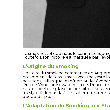
Le smoking, tel que nous le connaissons auj
Toutefois, son histoire est marquée par l’évo
L’Origine du Smoking
L’histoire du smoking commence en Angleterr
notamment des costumes avec une veste long
occasions, telles que les dîners ou les évé
Duc de Windsor, Edward VII, alors Prince de 
haute société anglaise ne portait pas souven
du style. Il demanda à son tailleur de créer 
queue-de-pie.
L’Adaptation du Smoking aux Éta