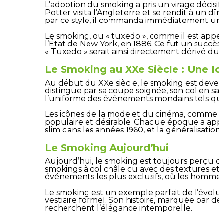
L’adoption du smoking a pris un virage décis
Potter visita l’Angleterre et se rendit à un d
par ce style, il commanda immédiatement un 
Le smoking, ou « tuxedo », comme il est appe
l’État de New York, en 1886. Ce fut un succès
« Tuxedo » serait ainsi directement dérivé du
Le Smoking au XXe Siècle : Une I
Au début du XXe siècle, le smoking est deve
distingue par sa coupe soignée, son col en s
l’uniforme des événements mondains tels que 
Les icônes de la mode et du cinéma, comme C
populaire et désirable. Chaque époque a app
slim dans les années 1960, et la généralisati
Le Smoking Aujourd’hui
Aujourd’hui, le smoking est toujours perçu 
smokings à col châle ou avec des textures et
événements les plus exclusifs, où les hommes 
Le smoking est un exemple parfait de l’évo
vestiaire formel. Son histoire, marquée par 
recherchent l’élégance intemporelle.