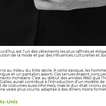
ourd’hui, est l’un des vêtements les plus raffinés et él
lution de la mode et par des influences culturelles et soc
e au milieu du XIXe siècle. À cette époque, les hommes 
ue et un pantalon assorti. Ces tenues étaient conçues
nements mondains. C’est au début des années 1860 que l’
Galles, aurait contribué à l’introduction d’un modèle de
t de costumes aussi informels, mais le duc était connu p
une veste plus courte, adaptée à des dîners moins formel
ts-Unis