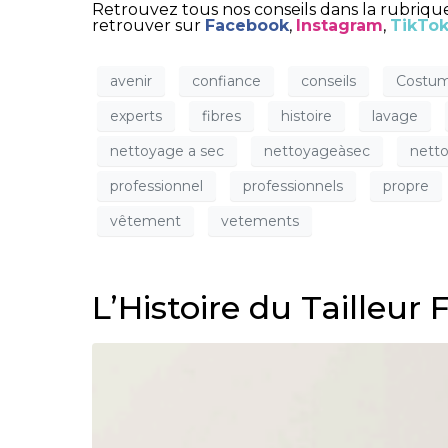
Retrouvez tous nos conseils dans la rubriq
retrouver sur
Facebook
,
Instagram
,
TikTo
avenir
confiance
conseils
Costu
experts
fibres
histoire
lavage
nettoyage a sec
nettoyageàsec
netto
professionnel
professionnels
propre
vêtement
vetements
L’Histoire du Tailleur