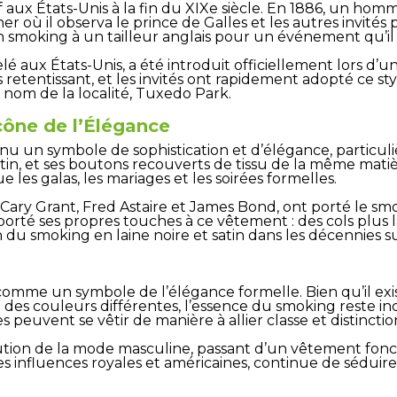
if aux États-Unis à la fin du XIXe siècle. En 1886, un 
îner où il observa le prince de Galles et les autres invité
smoking à un tailleur anglais pour un événement qu’il 
lé aux États-Unis, a été introduit officiellement lors d’
 retentissant, et les invités ont rapidement adopté ce st
 nom de la localité, Tuxedo Park.
cône de l’Élégance
nu un symbole de sophistication et d’élégance, particul
atin, et ses boutons recouverts de tissu de la même mati
les galas, les mariages et les soirées formelles.
ary Grant, Fred Astaire et James Bond, ont porté le smo
orté ses propres touches à ce vêtement : des cols plus 
on du smoking en laine noire et satin dans les décennies s
comme un symbole de l’élégance formelle. Bien qu’il ex
 des couleurs différentes, l’essence du smoking reste in
peuvent se vêtir de manière à allier classe et distinctio
lution de la mode masculine, passant d’un vêtement fon
des influences royales et américaines, continue de sédu