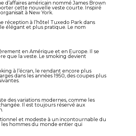
homme d’affaires américain nommé James Brown
s porter cette nouvelle veste courte. Inspiré
organisait à New York.
une réception à l’hôtel Tuxedo Park dans
yle élégant et plus pratique. Le nom
ièrement en Amérique et en Europe. Il se
ère que la veste. Le smoking devient
king à l’écran, le rendant encore plus
larges dans les années 1950, des coupes plus
uivantes.
iste des variations modernes, comme les
changée. Il est toujours réservé aux
n.
ctionnel et modeste à un incontournable du
ire les hommes du monde entier qui