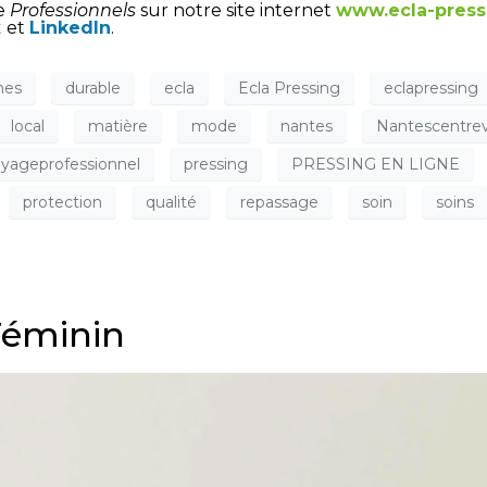
ue
Professionnels
sur notre site internet
www.ecla-press
k
et
LinkedIn
.
mes
durable
ecla
Ecla Pressing
eclapressing
local
matière
mode
nantes
Nantescentrevi
yageprofessionnel
pressing
PRESSING EN LIGNE
protection
qualité
repassage
soin
soins
 Féminin