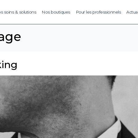
s soins & solutions
Nos boutiques
Pour les professionnels
Actual
yage
king