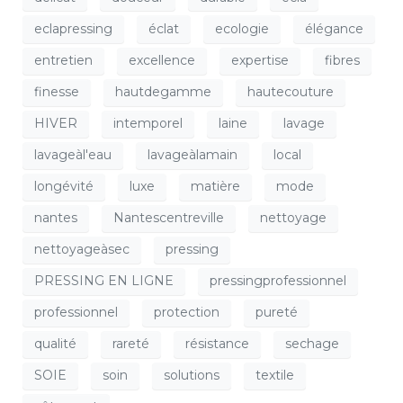
eclapressing
éclat
ecologie
élégance
entretien
excellence
expertise
fibres
finesse
hautdegamme
hautecouture
HIVER
intemporel
laine
lavage
lavageàl'eau
lavageàlamain
local
longévité
luxe
matière
mode
nantes
Nantescentreville
nettoyage
nettoyageàsec
pressing
PRESSING EN LIGNE
pressingprofessionnel
professionnel
protection
pureté
qualité
rareté
résistance
sechage
SOIE
soin
solutions
textile