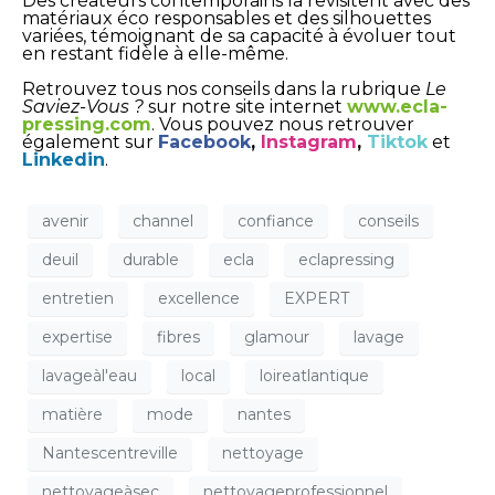
Des créateurs contemporains la revisitent avec des
matériaux éco responsables et des silhouettes
variées, témoignant de sa capacité à évoluer tout
en restant fidèle à elle-même.
Retrouvez tous nos conseils dans la rubrique
Le
Saviez-Vous ?
sur notre site internet
www.ecla-
pressing.com
. Vous pouvez nous retrouver
également sur
Facebook
,
Instagram
,
Tiktok
et
Linkedin
.
avenir
channel
confiance
conseils
deuil
durable
ecla
eclapressing
entretien
excellence
EXPERT
expertise
fibres
glamour
lavage
lavageàl'eau
local
loireatlantique
matière
mode
nantes
Nantescentreville
nettoyage
nettoyageàsec
nettoyageprofessionnel