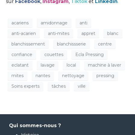
sur
Facebook
,
Instagram
,
Tiktok
et
Linkedin
.
acariens
amidonnage
anti
anti-acarien
anti-mites
appret
blanc
blanchissement
blanchissserie
centre
confiance
couettes
Ecla Pressing
eclatant
lavage
local
machine à laver
mites
nantes
nettoyage
pressing
Soins experts
tâches
ville
Qui sommes-nous ?