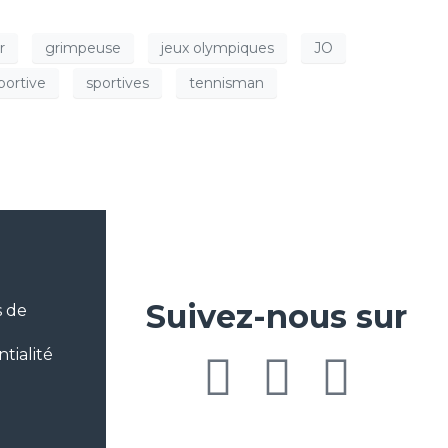
r
grimpeuse
jeux olympiques
JO
portive
sportives
tennisman
Suivez-nous sur
s de
tialité