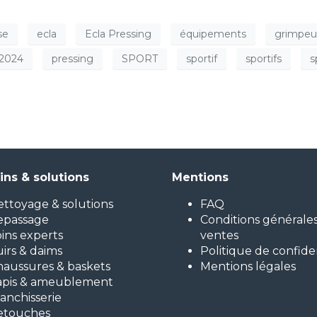
se
ecla
Ecla Pressing
équipements
grimpeu
 2024
pressing
SPORT
sportif
sportifs
s
ins & solutions
Mentions
ttoyage & solutions
FAQ
epassage
Conditions générale
ins experts
ventes
irs & daims
Politique de confiden
aussures & baskets
Mentions légales
apis & ameublement
anchisserie
etouches