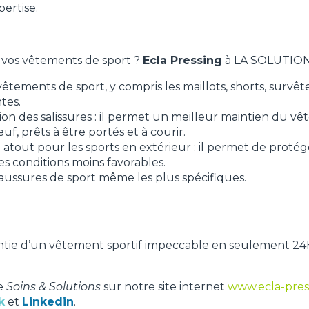
pertise.
r vos vêtements de sport ?
Ecla Pressing
à LA SOLUTION
êtements de sport, y compris les maillots, shorts, surv
tes.
station des salissures : il permet un meilleur maintien du
, prêts à être portés et à courir.
e atout pour les sports en extérieur : il permet de prot
es conditions moins favorables.
aussures de sport même les plus spécifiques.
antie d’un vêtement sportif impeccable en seulement 24H
ue
Soins & Solutions
sur notre site internet
www.ecla-pres
k
et
Linkedin
.