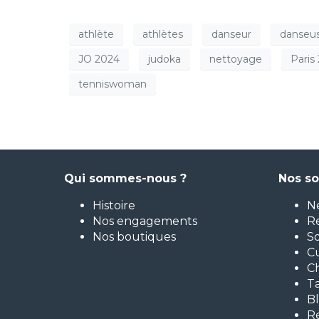
athlète
athlètes
danseur
danseu
JO 2024
judoka
nettoyage
Paris
tenniswoman
Qui sommes-nous ?
Nos so
Histoire
Ne
Nos engagements
R
Nos boutiques
So
Cu
Ch
T
Bl
R