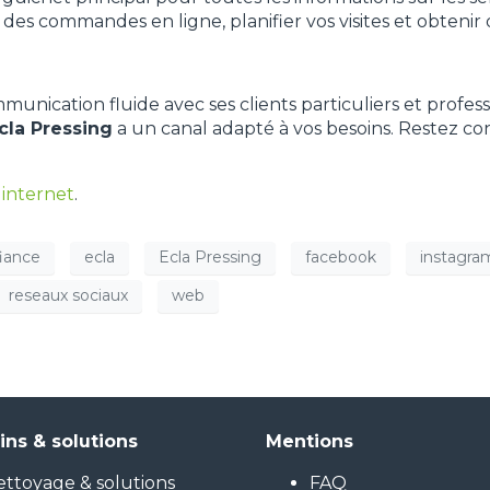
s commandes en ligne, planifier vos visites et obtenir 
nication fluide avec ses clients particuliers et profess
cla Pressing
a un canal adapté à vos besoins. Restez c
 internet
.
iance
ecla
Ecla Pressing
facebook
instagra
reseaux sociaux
web
ins & solutions
Mentions
ttoyage & solutions
FAQ