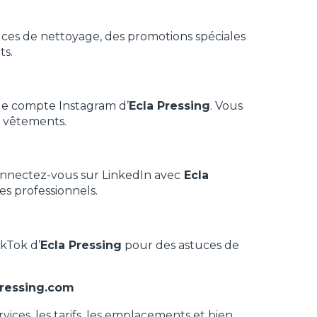
tuces de nettoyage, des promotions spéciales
ts.
le compte Instagram d’
Ecla Pressing
. Vous
s vêtements.
connectez-vous sur LinkedIn avec
Ecla
es professionnels.
ikTok d’
Ecla Pressing
pour des astuces de
ressing.com
vices, les tarifs, les emplacements et bien